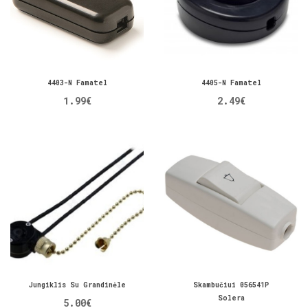
4403-N Famatel
4405-N Famatel
1.99€
2.49€
Jungiklis Su Grandinėle
Skambučiui 056541P
Solera
5.00€